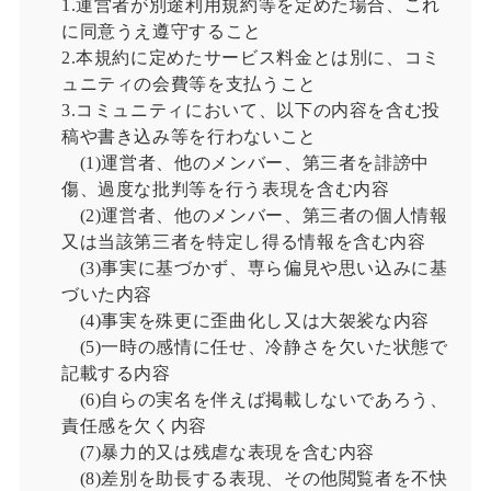
1.運営者が別途利用規約等を定めた場合、これ
に同意うえ遵守すること
2.本規約に定めたサービス料金とは別に、コミ
ュニティの会費等を支払うこと
3.コミュニティにおいて、以下の内容を含む投
稿や書き込み等を行わないこと
(1)運営者、他のメンバー、第三者を誹謗中
傷、過度な批判等を行う表現を含む内容
(2)運営者、他のメンバー、第三者の個人情報
又は当該第三者を特定し得る情報を含む内容
(3)事実に基づかず、専ら偏見や思い込みに基
づいた内容
(4)事実を殊更に歪曲化し又は大袈裟な内容
(5)一時の感情に任せ、冷静さを欠いた状態で
記載する内容
(6)自らの実名を伴えば掲載しないであろう、
責任感を欠く内容
(7)暴力的又は残虐な表現を含む内容
(8)差別を助長する表現、その他閲覧者を不快